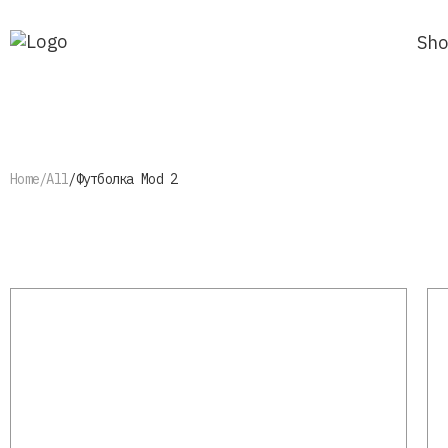
Sho
Home
All
Футболка Mod 2
Most searched
Jock
Vulture
Neptune
P