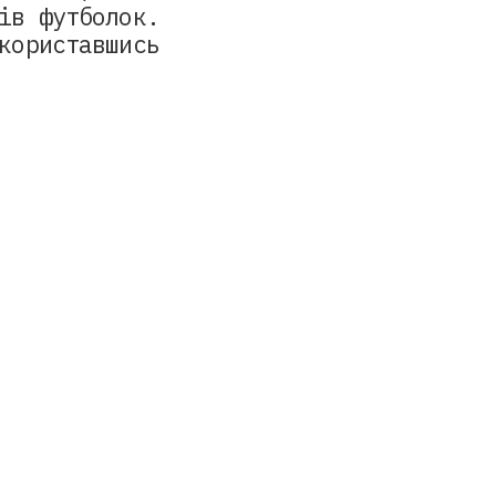
ів футболок.
користавшись