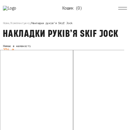
Кошик (
0
)
Home
Комплектуючі
Накладки руків’я Skif Jock
НАКЛАДКИ РУКІВ’Я SKIF JOCK
Немає в наявності
376
₴