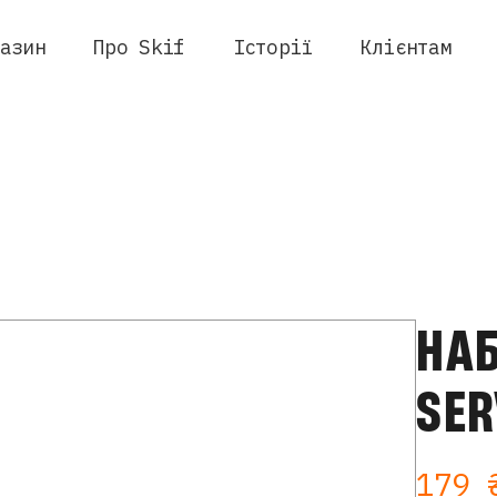
азин
Про Skif
Історії
Клієнтам
ть
redator
Freestyler
НАБ
SER
179