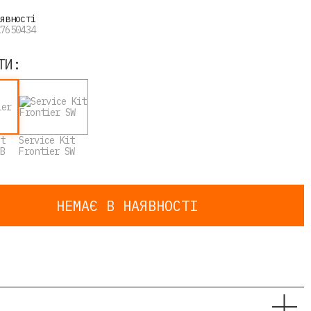
аявності
17650434
ТИ:
it
Service Kit
BB
Frontier SW
НЕМАЄ В НАЯВНОСТІ