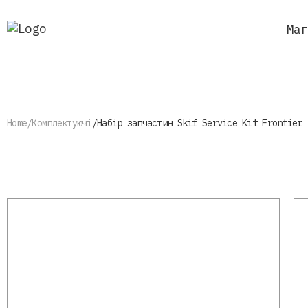
Маг
Home
Комплектуючі
Набір запчастин Skif Service Kit Frontier
Найчастіше шукаю
Jock
Vulture
Neptune
P